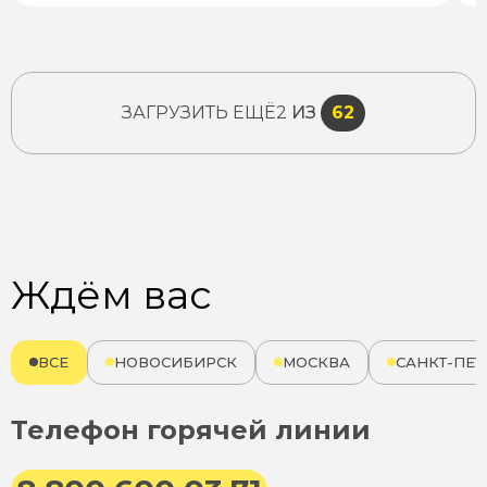
ЗАГРУЗИТЬ ЕЩЁ
2
ИЗ
62
Ждём вас
ВСЕ
НОВОСИБИРСК
МОСКВА
САНКТ-ПЕТ
Телефон горячей линии