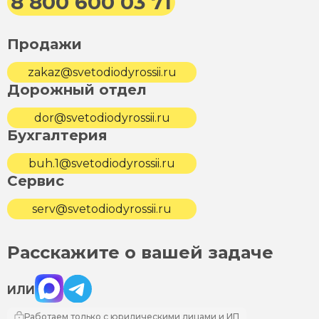
8 800 600 03 71
Продажи
zakaz@svetodiodyrossii.ru
Дорожный отдел
dor@svetodiodyrossii.ru
Бухгалтерия
buh.1@svetodiodyrossii.ru
Сервис
serv@svetodiodyrossii.ru
Расскажите о вашей задаче
Max
Telegram
ИЛИ
Работаем только с юридическими лицами и ИП