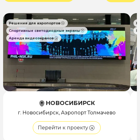
Решения для аэропортов
Р
Спортивные светодиодные экраны
П
Аренда видеоэкранов
НОВОСИБИРСК
г. Новосибирск, Аэропорт Толмачево
Перейти к проекту