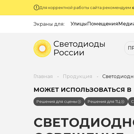
Для корректной работы сайта рекомендуем
Улицы
Помещения
Меди
Экраны для:
П
Главная
Продукция
Светодиодн
МОЖЕТ ИСПОЛЬЗОВАТЬСЯ В
Решения для сцены
Решения для ТЦ
С
СВЕТОДИОДН