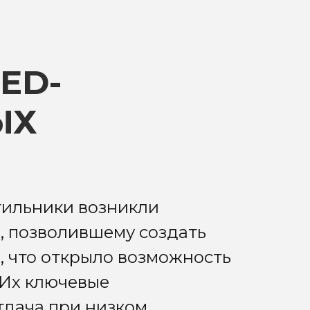
ED-
ЫХ
тильники возникли
, позволившему создать
, что открыло возможность
 Их ключевые
тдача при низком