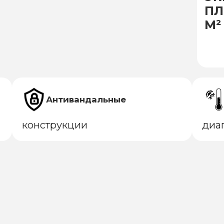
ПЛ
М²
Антивандальные
конструкции
диа