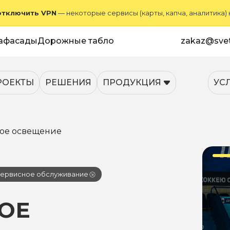
отключить VPN
— некоторые сервисы (карты, капча, аналитика)
афасады
Дорожные табло
zakaz@svet
РОЕКТЫ
РЕШЕНИЯ
ПРОДУКЦИЯ
УС
ое освещение
ервисное обслуживание
ОЕ