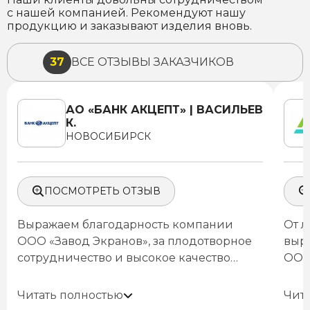
с нашей компанией. Рекомендуют нашу
продукцию и заказывают изделия вновь.
37
ВСЕ ОТЗЫВЫ ЗАКАЗЧИКОВ
АО «БАНК АКЦЕПТ» | ВАСИЛЬЕВ
К.
НОВОСИБИРСК
ПОСМОТРЕТЬ ОТЗЫВ
Выражаем благодарность компании
От 
ООО «Завод Экранов», за плодотворное
выр
сотрудничество и высокое качество
ООО
исполнения.
ООО «Завод Экранов» было привлечено
сотр
Нам 
для проведения работ по
Каж
раб
Читать полностью
Чит
проектированию, производству и
выс
уров