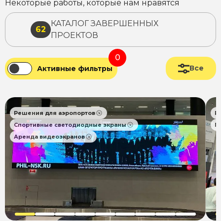
Некоторые работы, которые нам нравятся
КАТАЛОГ ЗАВЕРШЕННЫХ
62
ПРОЕКТОВ
0
Все
Активные фильтры
Решения для аэропортов
Р
Спортивные светодиодные экраны
П
Аренда видеоэкранов