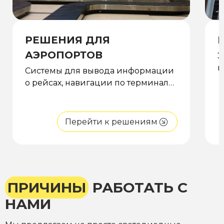
РЕШЕНИЯ ДЛЯ
АЭРОПОРТОВ
Э
к
Системы для вывода информации
о
о рейсах, навигации по терминалу
ц
и рекламных сообщений
Перейти к решениям
ПРИЧИНЫ
РАБОТАТЬ С
НАМИ