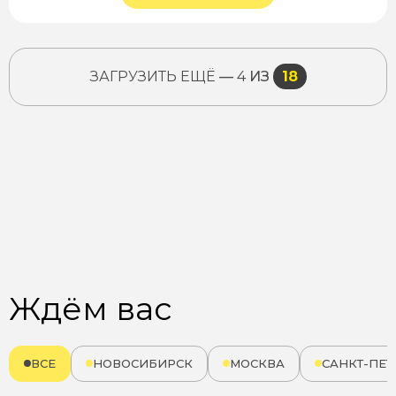
ЗАГРУЗИТЬ ЕЩЁ
—
4
ИЗ
18
Ждём вас
ВСЕ
НОВОСИБИРСК
МОСКВА
САНКТ-ПЕТ