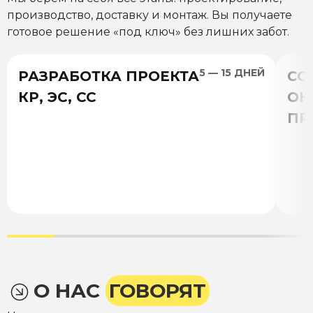
производство, доставку и монтаж. Вы получаете
готовое решение «под ключ» без лишних забот.
5 — 15 ДНЕЙ
РАЗРАБОТКА ПРОЕКТА
СО
КР, ЭС, СС
ОК
ПР
О НАС
ГОВОРЯТ