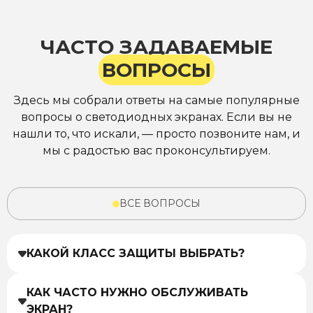
что в будущем наше сотрудничество
выс
станет еще более плодотворным и
подг
ЧАСТО ЗАДАВАЕМЫЕ
длительным.
ВОПРОСЫ
Здесь мы собрали ответы на самые популярные
вопросы о светодиодных экранах. Если вы не
нашли то, что искали, — просто позвоните нам, и
мы с радостью вас проконсультируем.
ВСЕ ВОПРОСЫ
КАКОЙ КЛАСС ЗАЩИТЫ ВЫБРАТЬ?
КАК ЧАСТО НУЖНО ОБСЛУЖИВАТЬ
ЭКРАН?