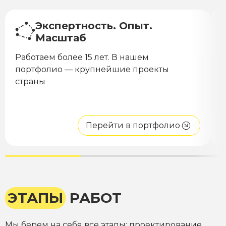
Экспертность. Опыт.
Масштаб
Работаем более 15 лет. В нашем
Н
портфолио — крупнейшие проекты
с
страны
п
д
Перейти в портфолио
ЭТАПЫ
РАБОТ
Мы берем на себя все этапы: проектирование,