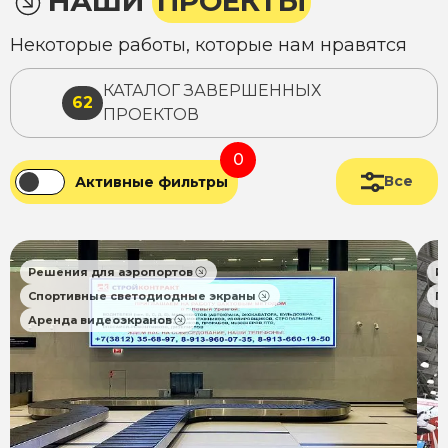
НАШИ
ПРОЕКТЫ
Некоторые работы, которые нам нравятся
КАТАЛОГ ЗАВЕРШЕННЫХ
62
ПРОЕКТОВ
0
Все
Активные фильтры
Решения для аэропортов
Р
Спортивные светодиодные экраны
П
Аренда видеоэкранов