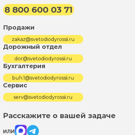
8 800 600 03 71
Продажи
zakaz@svetodiodyrossii.ru
Дорожный отдел
dor@svetodiodyrossii.ru
Бухгалтерия
buh.1@svetodiodyrossii.ru
Сервис
serv@svetodiodyrossii.ru
Расскажите о вашей задаче
Max
Telegram
ИЛИ