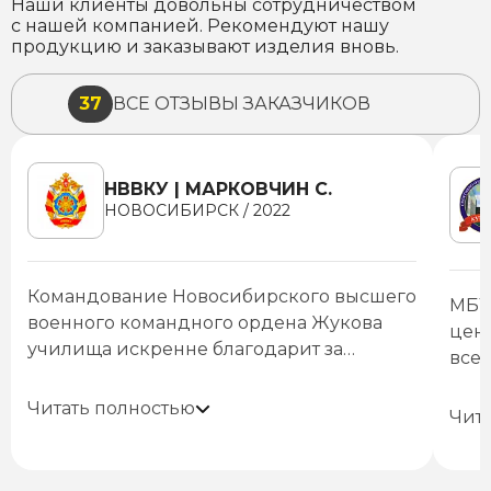
Наши клиенты довольны сотрудничеством
с нашей компанией. Рекомендуют нашу
продукцию и заказывают изделия вновь.
37
ВСЕ ОТЗЫВЫ ЗАКАЗЧИКОВ
НВВКУ | МАРКОВЧИН С.
НОВОСИБИРСК / 2022
Командование Новосибирского высшего
МБУ
военного командного ордена Жукова
цен
училища искренне благодарит за
все
сотрудничество Общество с
Мы желаем Вам удачных свершений,
сво
Бла
ограниченной ответственностью «Завод
благодарных заказчиков и успешного
Читать полностью
объе
ООО
Чит
экранов». Хочу подчеркнуть Ваш
развития.
мон
сро
высокий уровень профессионализма и
экра
нас
оперативность. Выражаю уверенность,
спе