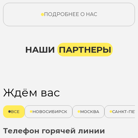
ПОДРОБНЕЕ О НАС
НАШИ
ПАРТНЕРЫ
Ждём вас
ВСЕ
НОВОСИБИРСК
МОСКВА
САНКТ-ПЕТ
Телефон горячей линии