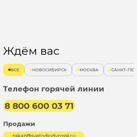
Ждём вас
ВСЕ
НОВОСИБИРСК
МОСКВА
САНКТ-ПЕТ
Телефон горячей линии
8 800 600 03 71
Продажи
zakaz@svetodiodyrossii.ru