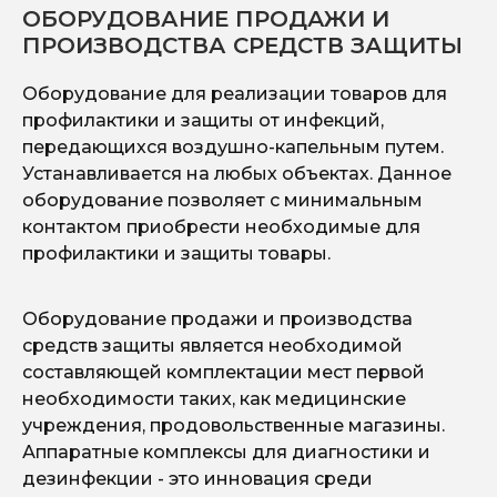
про
пом
благ
ОБОРУДОВАНИЕ ПРОДАЖИ И
обор
обор
кото
ПРОИЗВОДСТВА СРЕДСТВ ЗАЩИТЫ
ком
гост
Оборудование для реализации товаров для
профилактики и защиты от инфекций,
передающихся воздушно-капельным путем.
Устанавливается на любых объектах. Данное
оборудование позволяет с минимальным
контактом приобрести необходимые для
профилактики и защиты товары.
Оборудование продажи и производства
средств защиты является необходимой
составляющей комплектации мест первой
необходимости таких, как медицинские
учреждения, продовольственные магазины.
Аппаратные комплексы для диагностики и
дезинфекции - это инновация среди