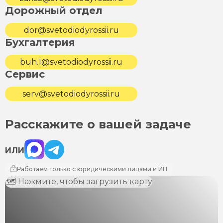
Дорожный отдел
dor@svetodiodyrossii.ru
Бухгалтерия
buh.1@svetodiodyrossii.ru
Сервис
serv@svetodiodyrossii.ru
Расскажите о вашей задаче
Max
Telegram
ИЛИ
Работаем только с юридическими лицами и ИП
🗺 Нажмите, чтобы загрузить карту