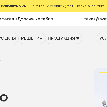
отключить VPN
— некоторые сервисы (карты, капча, аналитика)
афасады
Дорожные табло
zakaz@svet
РОЕКТЫ
РЕШЕНИЯ
ПРОДУКЦИЯ
УС
о
НО