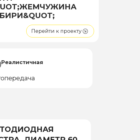
UOT;ЖЕМЧУЖИНА
БИРИ&QUOT;
Перейти к проекту
Реалистичная
топередача
ЕТОДИОДНАЯ
ТРА, ДИАМЕТР 600