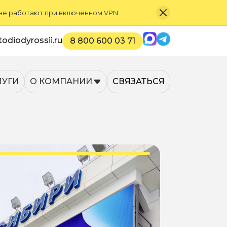
 не работают при включённом VPN.
Max
Telegram
odiodyrossii.ru
8 800 600 03 71
ЛУГИ
О КОМПАНИИ
СВЯЗАТЬСЯ