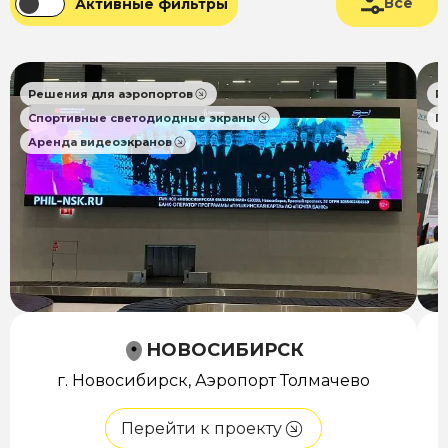
Все
Активные фильтры
Решения для аэропортов
Р
Спортивные светодиодные экраны
П
Аренда видеоэкранов
НОВОСИБИРСК
г. Новосибирск, Аэропорт Толмачево
Перейти к проекту