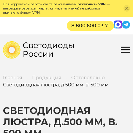
Для корректной работы сайта рекомендуем
отключить VPN
—
некоторые сервисы (карты, капча, аналитика) не работают
при включённом VPN.
Max
Tel
8 800 600 03 71
Главная
Продукция
Оптоволокно
Светодиодная люстра, д.500 мм, в. 500 мм
СВЕТОДИОДНАЯ
ЛЮСТРА, Д.500 ММ, В.