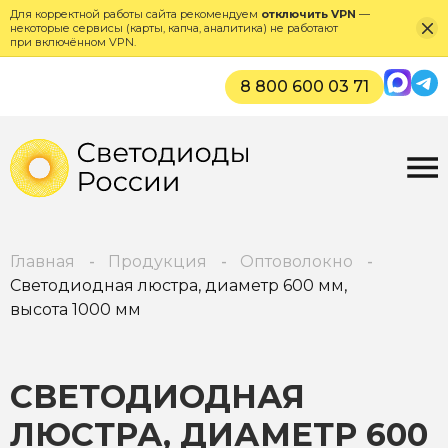
Для корректной работы сайта рекомендуем
отключить VPN
—
некоторые сервисы (карты, капча, аналитика) не работают
при включённом VPN.
Max
Tel
8 800 600 03 71
Главная
Продукция
Оптоволокно
Светодиодная люстра, диаметр 600 мм,
высота 1000 мм
СВЕТОДИОДНАЯ
ЛЮСТРА, ДИАМЕТР 600