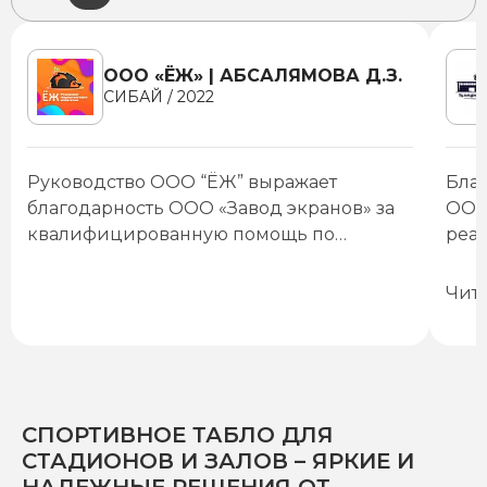
ООО «ЁЖ» | АБСАЛЯМОВА Д.З.
СИБАЙ / 2022
Руководство ООО “ЁЖ” выражает
Бла
благодарность ООО «Завод экранов» за
ООО 
квалифицированную помощь по
реа
настройке LED экранов.
Надеемся на дальнейшее плодотворное
монт
Со 
сотрудничество и желаем Вам
куль
ком
Чит
успешного развития!
спек
усп
начи
про
его
раб
кон
сце
СПОРТИВНОЕ ТАБЛО ДЛЯ
экр
СТАДИОНОВ И ЗАЛОВ – ЯРКИЕ И
благ