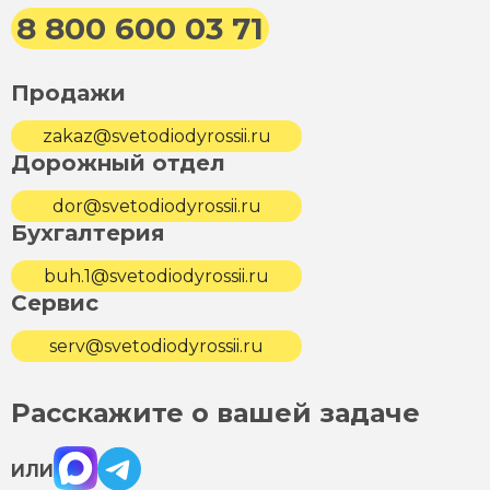
8 800 600 03 71
Продажи
zakaz@svetodiodyrossii.ru
Дорожный отдел
dor@svetodiodyrossii.ru
Бухгалтерия
buh.1@svetodiodyrossii.ru
Сервис
serv@svetodiodyrossii.ru
Расскажите о вашей задаче
Max
Telegram
ИЛИ