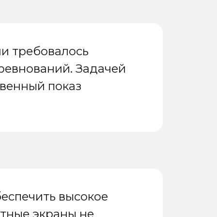
ни требовалось
ревнований. Задачей
твенный показ
еспечить высокое
тные экраны не