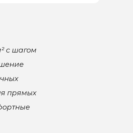
² с шагом
ешение
ичных
ля прямых
фортные
.