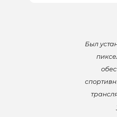
Был уста
пиксе
обес
спортивн
трансл