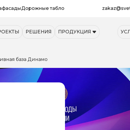
афасады
Дорожные табло
zakaz@svet
РОЕКТЫ
РЕШЕНИЯ
ПРОДУКЦИЯ
УС
ртивная база Динамо