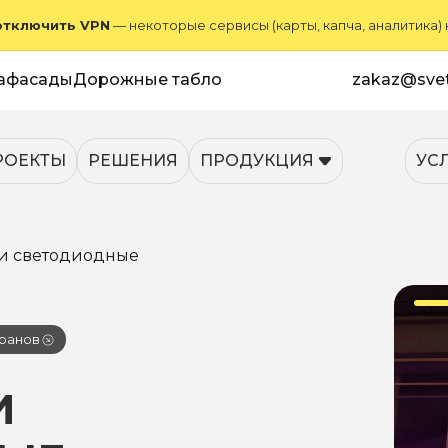
отключить VPN
— некоторые сервисы (карты, капча, аналитика)
афасады
Дорожные табло
zakaz@svet
РОЕКТЫ
РЕШЕНИЯ
ПРОДУКЦИЯ
УС
и светодиодные
ранов
И