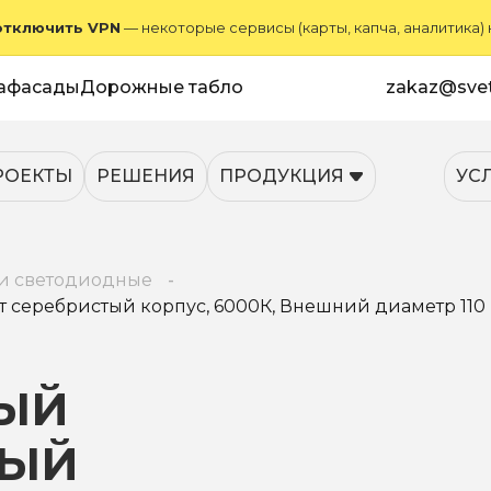
отключить VPN
— некоторые сервисы (карты, капча, аналитика)
афасады
Дорожные табло
zakaz@svet
РОЕКТЫ
РЕШЕНИЯ
ПРОДУКЦИЯ
УС
и светодиодные
еребристый корпус, 6000К, Внешний диаметр 110 мм
ЫЙ
НЫЙ