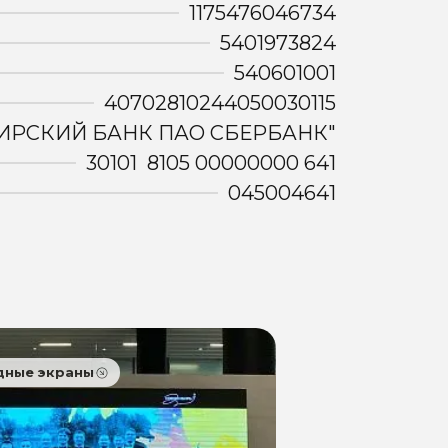
1175476046734
5401973824
540601001
40702810244050030115
ИРСКИЙ БАНК ПАО СБЕРБАНК"
30101 8105 00000000 641
045004641
дные экраны