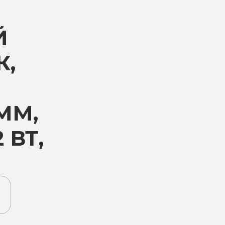
Й
К,
ММ,
 ВТ,