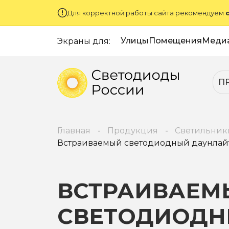
Для корректной работы сайта рекомендуем
Улицы
Помещения
Меди
Экраны для:
П
Главная
Продукция
Светильник
Встраиваемый светодиодный даунлайт с
ВСТРАИВАЕМ
СВЕТОДИОД