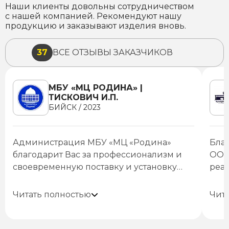
Наши клиенты довольны сотрудничеством
с нашей компанией. Рекомендуют нашу
продукцию и заказывают изделия вновь.
37
ВСЕ ОТЗЫВЫ ЗАКАЗЧИКОВ
МБУ «МЦ РОДИНА» |
ТИСКОВИЧ И.П.
БИЙСК / 2023
Администрация МБУ «МЦ «Родина»
Бла
благодарит Вас за профессионализм и
ООО 
своевременную поставку и установку
реа
светодиодного экрана.
Оснащение нашего зала современным
монт
Со 
оборудованием позволит проводить
куль
ком
Читать полностью
Чит
молодежные мероприятия на новом
спек
усп
качественном уровне.
Желаем процветания Вашей компании
начи
про
и дальнейших успехов в работе.
его
раб