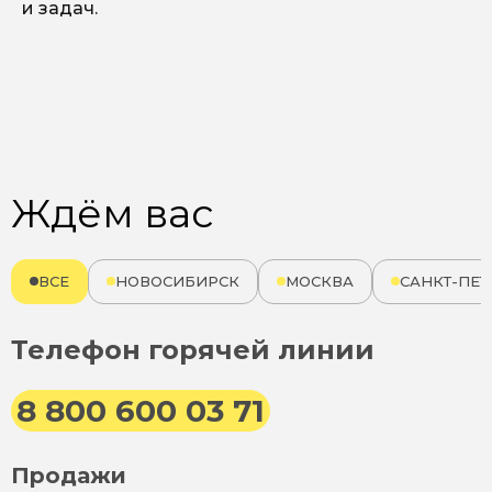
и задач.
Ждём вас
ВСЕ
НОВОСИБИРСК
МОСКВА
САНКТ-ПЕТ
Телефон горячей линии
8 800 600 03 71
Продажи