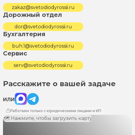
zakaz@svetodiodyrossii.ru
Дорожный отдел
dor@svetodiodyrossii.ru
Бухгалтерия
buh.1@svetodiodyrossii.ru
Сервис
serv@svetodiodyrossii.ru
Расскажите о вашей задаче
Max
Telegram
ИЛИ
Работаем только с юридическими лицами и ИП
🗺 Нажмите, чтобы загрузить карту