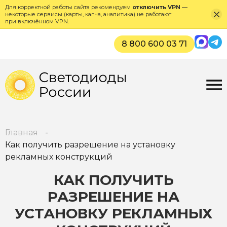
Для корректной работы сайта рекомендуем
отключить VPN
—
некоторые сервисы (карты, капча, аналитика) не работают
при включённом VPN.
Max
Tel
8 800 600 03 71
Главная
Как получить разрешение на установку
рекламных конструкций
КАК ПОЛУЧИТЬ
РАЗРЕШЕНИЕ НА
УСТАНОВКУ РЕКЛАМНЫХ