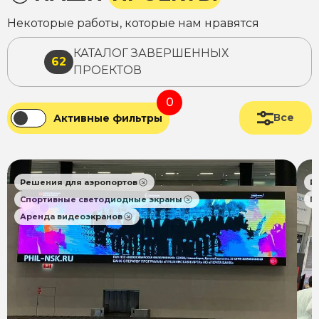
Некоторые работы, которые нам нравятся
КАТАЛОГ ЗАВЕРШЕННЫХ
62
ПРОЕКТОВ
0
Все
Активные фильтры
Решения для аэропортов
Р
Спортивные светодиодные экраны
П
Аренда видеоэкранов