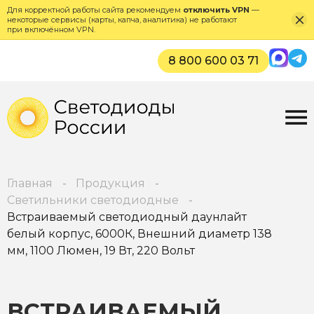
Для корректной работы сайта рекомендуем
отключить VPN
—
некоторые сервисы (карты, капча, аналитика) не работают
при включённом VPN.
Max
Tel
8 800 600 03 71
Главная
Продукция
Светильники светодиодные
Встраиваемый светодиодный даунлайт
белый корпус, 6000К, Внешний диаметр 138
мм, 1100 Люмен, 19 Вт, 220 Вольт
ВСТРАИВАЕМЫЙ