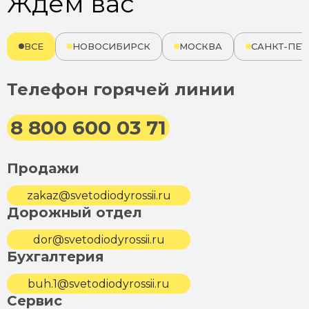
Ждём вас
ВСЕ
НОВОСИБИРСК
МОСКВА
САНКТ-ПЕТ
Телефон горячей линии
8 800 600 03 71
Продажи
zakaz@svetodiodyrossii.ru
Дорожный отдел
dor@svetodiodyrossii.ru
Бухгалтерия
buh.1@svetodiodyrossii.ru
Сервис