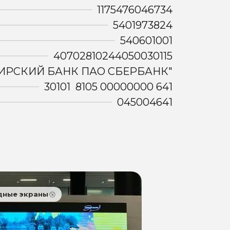
1175476046734
5401973824
540601001
40702810244050030115
ИРСКИЙ БАНК ПАО СБЕРБАНК"
30101 8105 00000000 641
045004641
дные экраны