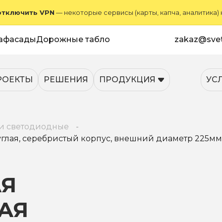
отключить VPN
— некоторые сервисы (карты, капча, аналитика)
афасады
Дорожные табло
zakaz@svet
РОЕКТЫ
РЕШЕНИЯ
ПРОДУКЦИЯ
УС
и светодиодные
углая, серебристый корпус, внешний диаметр 225мм
АЯ
АЯ