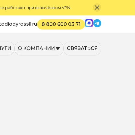
 не работают при включённом VPN.
Max
Telegram
odiodyrossii.ru
8 800 600 03 71
ЛУГИ
О КОМПАНИИ
СВЯЗАТЬСЯ