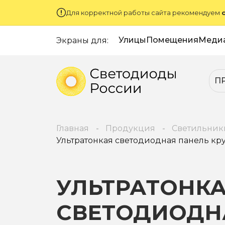
Для корректной работы сайта рекомендуем
Улицы
Помещения
Меди
Экраны для:
П
Главная
Продукция
Светильник
Ультратонкая светодиодная панель кр
УЛЬТРАТОНК
СВЕТОДИОДН