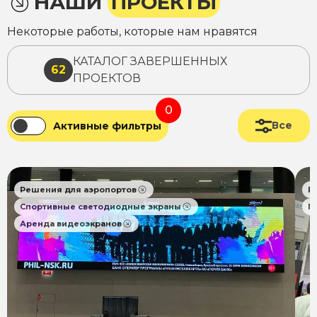
НАШИ
ПРОЕКТЫ
Некоторые работы, которые нам нравятся
КАТАЛОГ ЗАВЕРШЕННЫХ
62
ПРОЕКТОВ
0
Все
Активные фильтры
Решения для аэропортов
Р
Спортивные светодиодные экраны
П
Аренда видеоэкранов