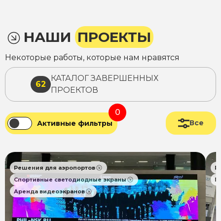
НАШИ
ПРОЕКТЫ
Некоторые работы, которые нам нравятся
КАТАЛОГ ЗАВЕРШЕННЫХ
62
ПРОЕКТОВ
0
Все
Активные фильтры
Решения для аэропортов
Р
Спортивные светодиодные экраны
П
Аренда видеоэкранов