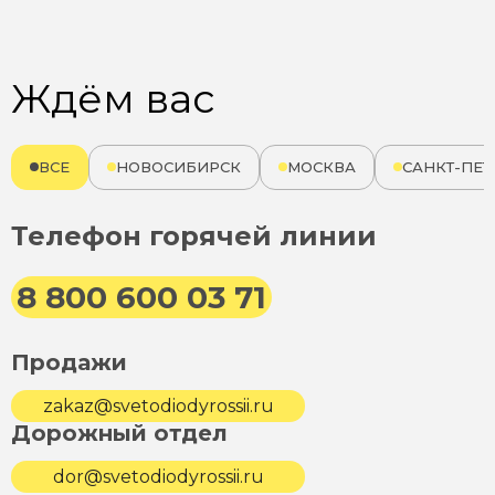
Ждём вас
ВСЕ
НОВОСИБИРСК
МОСКВА
САНКТ-ПЕТ
Телефон горячей линии
8 800 600 03 71
Продажи
zakaz@svetodiodyrossii.ru
Дорожный отдел
dor@svetodiodyrossii.ru