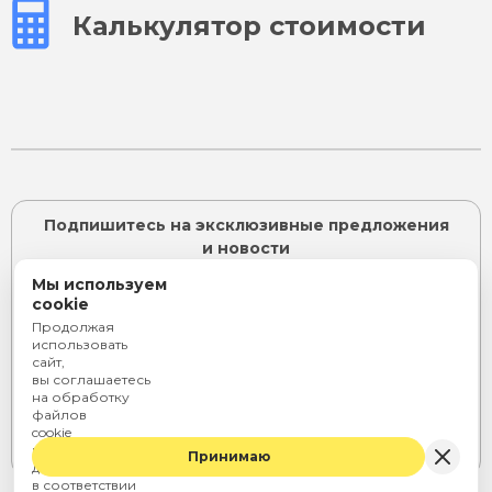
Калькулятор стоимости
Подпишитесь на эксклюзивные предложения
и новости
Мы используем
cookie
Продолжая
ПОДПИСАТЬСЯ
использовать
сайт,
Я согласен с
политикой конфиденциальности
и даю
вы соглашаетесь
согласие на
обработку персональных данных
на обработку
или
файлов
cookie
Telegram
Rutube
ВКонтакте
и персональных
Принимаю
данных
в соответствии