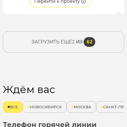
Перейти к проекту
ЗАГРУЗИТЬ ЕЩЁ
2
ИЗ
62
Ждём вас
ВСЕ
НОВОСИБИРСК
МОСКВА
САНКТ-ПЕТ
Телефон горячей линии