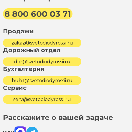
8 800 600 03 71
Продажи
zakaz@svetodiodyrossii.ru
Дорожный отдел
dor@svetodiodyrossii.ru
Бухгалтерия
buh.1@svetodiodyrossii.ru
Сервис
serv@svetodiodyrossii.ru
Расскажите о вашей задаче
Max
Telegram