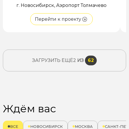
г. Новосибирск, Аэропорт Толмачево
Перейти к проекту
ЗАГРУЗИТЬ ЕЩЁ
2
ИЗ
62
Ждём вас
ВСЕ
НОВОСИБИРСК
МОСКВА
САНКТ-ПЕТ