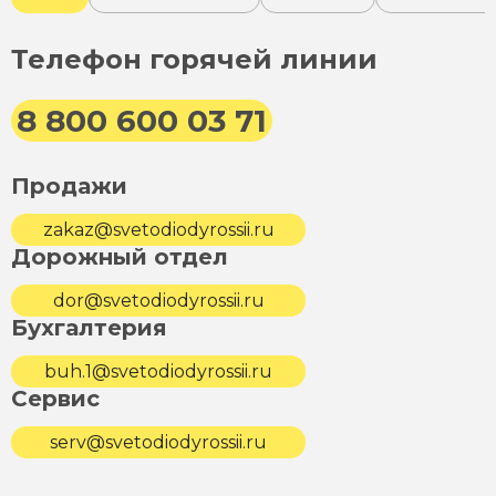
Телефон горячей линии
8 800 600 03 71
Продажи
zakaz@svetodiodyrossii.ru
Дорожный отдел
dor@svetodiodyrossii.ru
Бухгалтерия
buh.1@svetodiodyrossii.ru
Сервис
serv@svetodiodyrossii.ru