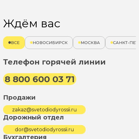
Ждём вас
ВСЕ
НОВОСИБИРСК
МОСКВА
САНКТ-ПЕТ
Телефон горячей линии
8 800 600 03 71
Продажи
zakaz@svetodiodyrossii.ru
Дорожный отдел
dor@svetodiodyrossii.ru
Бухгалтерия