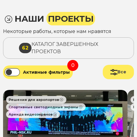
НАШИ
ПРОЕКТЫ
Некоторые работы, которые нам нравятся
КАТАЛОГ ЗАВЕРШЕННЫХ
62
ПРОЕКТОВ
0
Все
Активные фильтры
Решения для аэропортов
Р
Спортивные светодиодные экраны
П
Аренда видеоэкранов