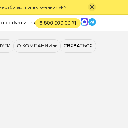
 не работают при включённом VPN.
Max
Telegram
odiodyrossii.ru
8 800 600 03 71
ЛУГИ
О КОМПАНИИ
СВЯЗАТЬСЯ