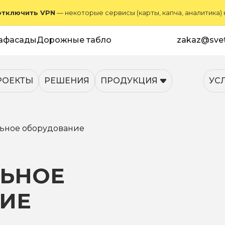
отключить VPN
— некоторые сервисы (карты, капча, аналитика)
афасады
Дорожные табло
zakaz@svet
РОЕКТЫ
РЕШЕНИЯ
ПРОДУКЦИЯ
УС
ьное оборудование
ЬНОЕ
ИЕ