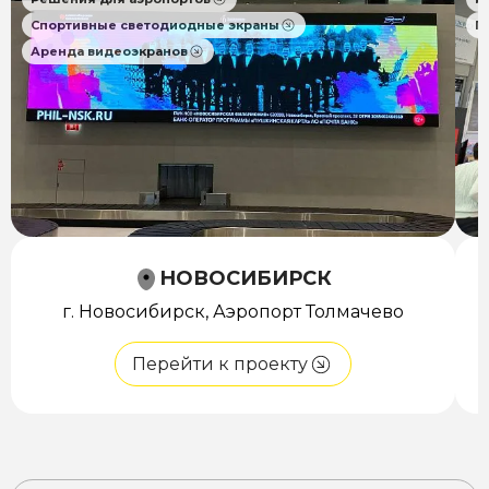
Спортивные светодиодные экраны
П
Аренда видеоэкранов
НОВОСИБИРСК
г. Новосибирск, Аэропорт Толмачево
Перейти к проекту