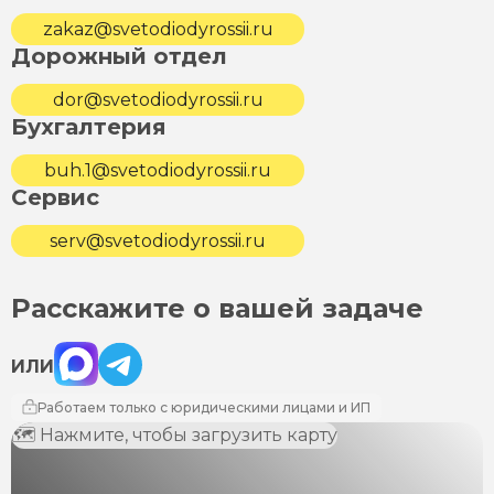
zakaz@svetodiodyrossii.ru
Дорожный отдел
dor@svetodiodyrossii.ru
Бухгалтерия
buh.1@svetodiodyrossii.ru
Сервис
serv@svetodiodyrossii.ru
Расскажите о вашей задаче
Max
Telegram
ИЛИ
Работаем только с юридическими лицами и ИП
🗺 Нажмите, чтобы загрузить карту