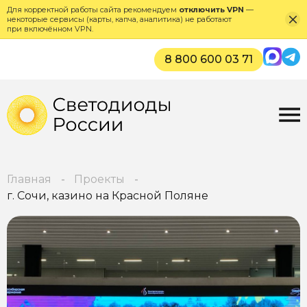
Для корректной работы сайта рекомендуем
отключить VPN
—
некоторые сервисы (карты, капча, аналитика) не работают
при включённом VPN.
Max
Tel
8 800 600 03 71
Главная
Проекты
г. Сочи, казино на Красной Поляне