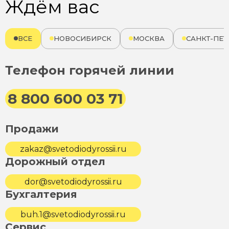
Ждём вас
ВСЕ
НОВОСИБИРСК
МОСКВА
САНКТ-ПЕТ
Телефон горячей линии
8 800 600 03 71
Продажи
zakaz@svetodiodyrossii.ru
Дорожный отдел
dor@svetodiodyrossii.ru
Бухгалтерия
buh.1@svetodiodyrossii.ru
Сервис