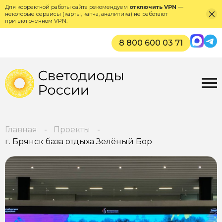
Для корректной работы сайта рекомендуем
отключить VPN
—
некоторые сервисы (карты, капча, аналитика) не работают
при включённом VPN.
Max
Tel
8 800 600 03 71
Главная
Проекты
г. Брянск база отдыха Зелёный Бор