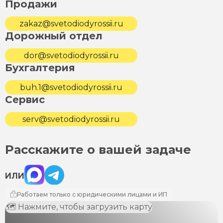
Продажи
zakaz@svetodiodyrossii.ru
Дорожный отдел
dor@svetodiodyrossii.ru
Бухгалтерия
buh.1@svetodiodyrossii.ru
Сервис
serv@svetodiodyrossii.ru
Расскажите о вашей задаче
Max
Telegram
ИЛИ
Работаем только с юридическими лицами и ИП
🗺 Нажмите, чтобы загрузить карту