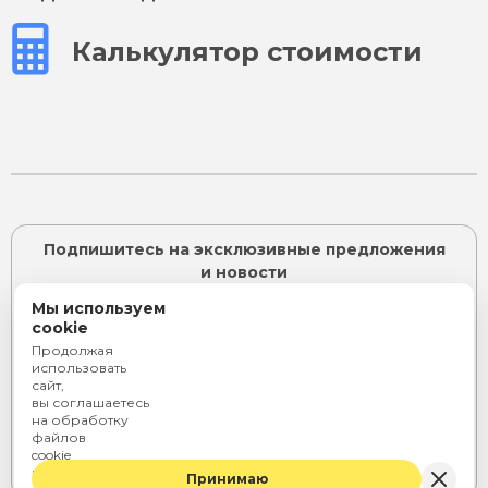
Калькулятор стоимости
Подпишитесь на эксклюзивные предложения
и новости
Мы используем
cookie
Продолжая
ПОДПИСАТЬСЯ
использовать
сайт,
Я согласен с
политикой конфиденциальности
и даю
вы соглашаетесь
согласие на
обработку персональных данных
на обработку
или
файлов
cookie
Telegram
Rutube
ВКонтакте
и персональных
Принимаю