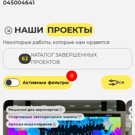
045004641
НАШИ
ПРОЕКТЫ
Некоторые работы, которые нам нравятся
КАТАЛОГ ЗАВЕРШЕННЫХ
62
ПРОЕКТОВ
0
Все
Активные фильтры
Решения для аэропортов
Р
Спортивные светодиодные экраны
П
Аренда видеоэкранов