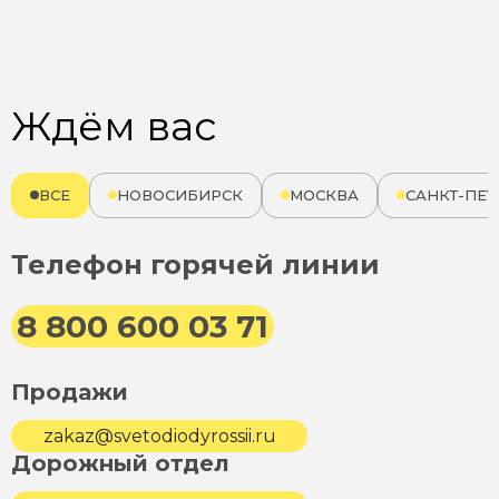
Ждём вас
ВСЕ
НОВОСИБИРСК
МОСКВА
САНКТ-ПЕТ
Телефон горячей линии
8 800 600 03 71
Продажи
zakaz@svetodiodyrossii.ru
Дорожный отдел