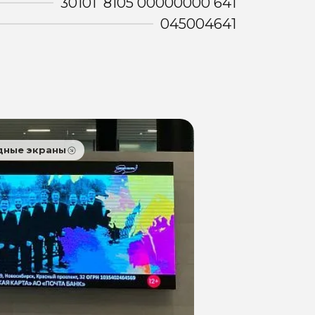
30101 8105 00000000 641
045004641
дные экраны