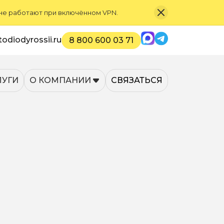
 не работают при включённом VPN.
Max
Telegram
odiodyrossii.ru
8 800 600 03 71
ЛУГИ
О КОМПАНИИ
СВЯЗАТЬСЯ