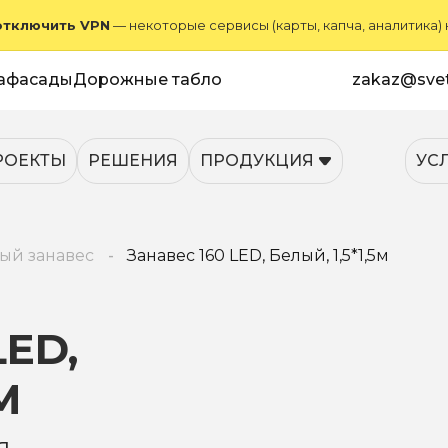
отключить VPN
— некоторые сервисы (карты, капча, аналитика)
афасады
Дорожные табло
zakaz@svet
РОЕКТЫ
РЕШЕНИЯ
ПРОДУКЦИЯ
УС
ый занавес
Занавес 160 LED, Белый, 1,5*1,5м
LED,
М
я