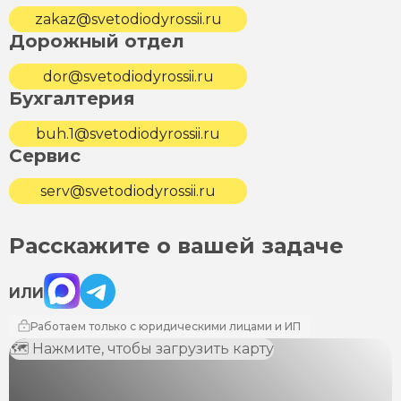
zakaz@svetodiodyrossii.ru
Дорожный отдел
dor@svetodiodyrossii.ru
Бухгалтерия
buh.1@svetodiodyrossii.ru
Сервис
serv@svetodiodyrossii.ru
Расскажите о вашей задаче
Max
Telegram
ИЛИ
Работаем только с юридическими лицами и ИП
🗺 Нажмите, чтобы загрузить карту