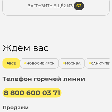
ЗАГРУЗИТЬ ЕЩЁ
2
ИЗ
62
Ждём вас
ВСЕ
НОВОСИБИРСК
МОСКВА
САНКТ-ПЕТ
Телефон горячей линии
8 800 600 03 71
Продажи