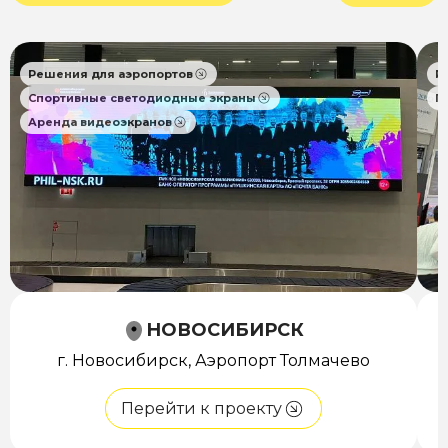
Решения для аэропортов
Р
Спортивные светодиодные экраны
П
Аренда видеоэкранов
НОВОСИБИРСК
г. Новосибирск, Аэропорт Толмачево
Перейти к проекту