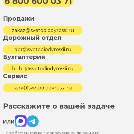
8 800 600 03 71
Продажи
zakaz@svetodiodyrossii.ru
Дорожный отдел
dor@svetodiodyrossii.ru
Бухгалтерия
buh.1@svetodiodyrossii.ru
Сервис
serv@svetodiodyrossii.ru
Расскажите о вашей задаче
Max
Telegram
ИЛИ
Работаем только с юридическими лицами и ИП