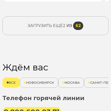
ЗАГРУЗИТЬ ЕЩЁ
2
ИЗ
62
Ждём вас
ВСЕ
НОВОСИБИРСК
МОСКВА
САНКТ-ПЕТ
Телефон горячей линии