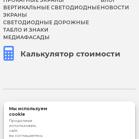
ПРОКАТНЫЕ ЭКРАНЫ
БЛОГ
ВЕРТИКАЛЬНЫЕ СВЕТОДИОДНЫЕ
НОВОСТИ
ЭКРАНЫ
СВЕТОДИОДНЫЕ ДОРОЖНЫЕ
ТАБЛО И ЗНАКИ
МЕДИАФАСАДЫ
Калькулятор стоимости
Мы используем
Подпишитесь на эксклюзивные предложения
cookie
и новости
Продолжая
использовать
сайт,
вы соглашаетесь