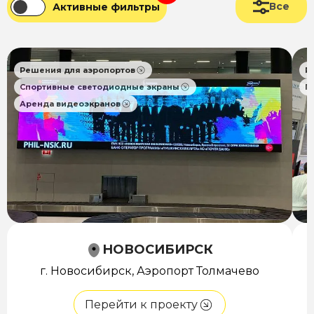
Все
Активные фильтры
Решения для аэропортов
Р
Спортивные светодиодные экраны
П
Аренда видеоэкранов
НОВОСИБИРСК
г. Новосибирск, Аэропорт Толмачево
Перейти к проекту