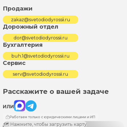
Продажи
zakaz@svetodiodyrossii.ru
Дорожный отдел
dor@svetodiodyrossii.ru
Бухгалтерия
buh.1@svetodiodyrossii.ru
Сервис
serv@svetodiodyrossii.ru
Расскажите о вашей задаче
Max
Telegram
ИЛИ
Работаем только с юридическими лицами и ИП
🗺 Нажмите, чтобы загрузить карту