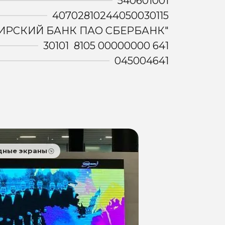
540601001
40702810244050030115
ИРСКИЙ БАНК ПАО СБЕРБАНК"
30101 8105 00000000 641
045004641
дные экраны