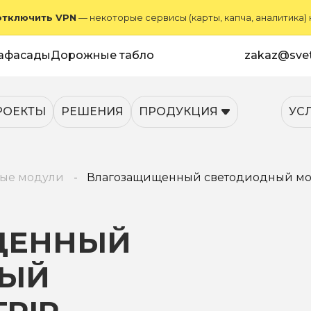
отключить VPN
— некоторые сервисы (карты, капча, аналитика)
афасады
Дорожные табло
zakaz@svet
РОЕКТЫ
РЕШЕНИЯ
ПРОДУКЦИЯ
УС
ые модули
Влагозащищенный светодиодный мод
ЩЕННЫЙ
НЫЙ