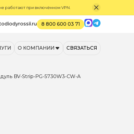
 не работают при включённом VPN.
Max
Telegram
odiodyrossii.ru
8 800 600 03 71
ЛУГИ
О КОМПАНИИ
СВЯЗАТЬСЯ
уль BV-Strip-PG-5730W3-CW-A