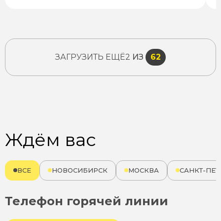
ЗАГРУЗИТЬ ЕЩЁ
2
ИЗ
62
Ждём вас
ВСЕ
НОВОСИБИРСК
МОСКВА
САНКТ-ПЕТ
Телефон горячей линии