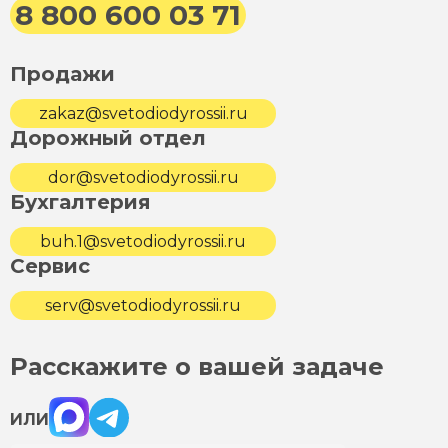
8 800 600 03 71
Продажи
zakaz@svetodiodyrossii.ru
Дорожный отдел
dor@svetodiodyrossii.ru
Бухгалтерия
buh.1@svetodiodyrossii.ru
Сервис
serv@svetodiodyrossii.ru
Расскажите о вашей задаче
Max
Telegram
ИЛИ