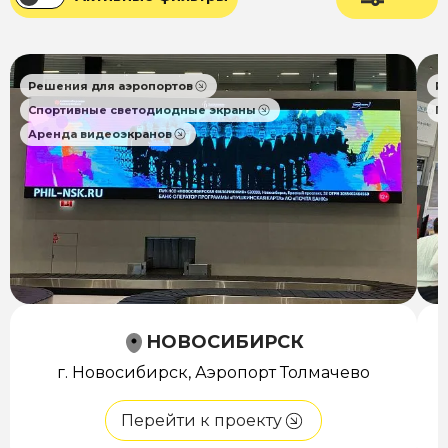
Решения для аэропортов
Р
Спортивные светодиодные экраны
П
Аренда видеоэкранов
НОВОСИБИРСК
г. Новосибирск, Аэропорт Толмачево
Перейти к проекту