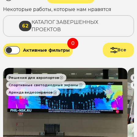
Некоторые работы, которые нам нравятся
КАТАЛОГ ЗАВЕРШЕННЫХ
62
ПРОЕКТОВ
0
Все
Активные фильтры
Решения для аэропортов
Р
Спортивные светодиодные экраны
П
Аренда видеоэкранов