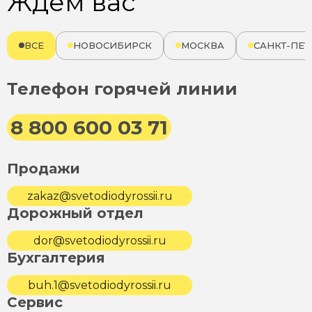
Ждём вас
ВСЕ
НОВОСИБИРСК
МОСКВА
САНКТ-ПЕТ
Телефон горячей линии
8 800 600 03 71
Продажи
zakaz@svetodiodyrossii.ru
Дорожный отдел
dor@svetodiodyrossii.ru
Бухгалтерия
buh.1@svetodiodyrossii.ru
Сервис