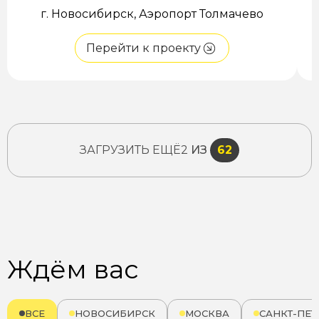
г. Новосибирск, Аэропорт Толмачево
Перейти к проекту
ЗАГРУЗИТЬ ЕЩЁ
2
ИЗ
62
Ждём вас
ВСЕ
НОВОСИБИРСК
МОСКВА
САНКТ-ПЕТ