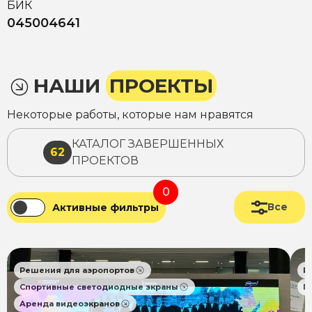
БИК
045004641
НАШИ
ПРОЕКТЫ
Некоторые работы, которые нам нравятся
КАТАЛОГ ЗАВЕРШЕННЫХ
62
ПРОЕКТОВ
0
Все
Активные фильтры
Решения для аэропортов
Р
Спортивные светодиодные экраны
П
Аренда видеоэкранов