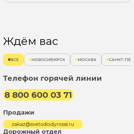
Ждём вас
ВСЕ
НОВОСИБИРСК
МОСКВА
САНКТ-ПЕТ
Телефон горячей линии
8 800 600 03 71
Продажи
zakaz@svetodiodyrossii.ru
Дорожный отдел