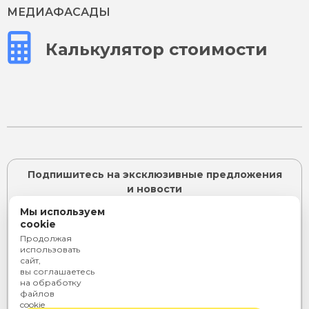
МЕДИАФАСАДЫ
Калькулятор стоимости
Подпишитесь на эксклюзивные предложения
и новости
Мы используем
cookie
Продолжая
ПОДПИСАТЬСЯ
использовать
сайт,
Я согласен с
политикой конфиденциальности
и даю
вы соглашаетесь
согласие на
обработку персональных данных
на обработку
или
файлов
cookie
Telegram
Rutube
ВКонтакте