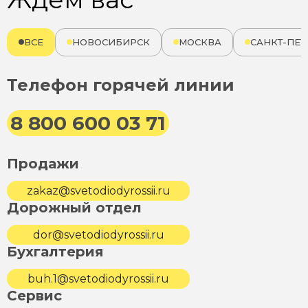
ВСЕ
НОВОСИБИРСК
МОСКВА
САНКТ-ПЕТ
Телефон горячей линии
8 800 600 03 71
Продажи
zakaz@svetodiodyrossii.ru
Дорожный отдел
dor@svetodiodyrossii.ru
Бухгалтерия
buh.1@svetodiodyrossii.ru
Сервис