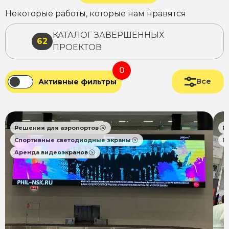
Некоторые работы, которые нам нравятся
КАТАЛОГ ЗАВЕРШЕННЫХ
62
ПРОЕКТОВ
0
Все
Активные фильтры
Решения для аэропортов
Р
Спортивные светодиодные экраны
П
Аренда видеоэкранов