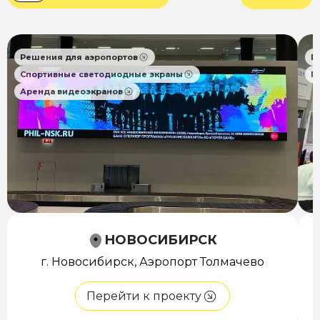
Решения для аэропортов
Р
Спортивные светодиодные экраны
П
Аренда видеоэкранов
НОВОСИБИРСК
г. Новосибирск, Аэропорт Толмачево
Перейти к проекту