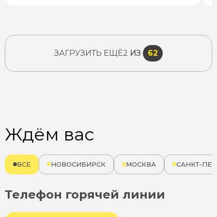
ЗАГРУЗИТЬ ЕЩЁ
2
ИЗ
62
Ждём вас
ВСЕ
НОВОСИБИРСК
МОСКВА
САНКТ-ПЕТ
Телефон горячей линии