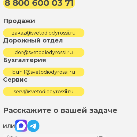
8 800 600 03 71
Продажи
zakaz@svetodiodyrossii.ru
Дорожный отдел
dor@svetodiodyrossii.ru
Бухгалтерия
buh.1@svetodiodyrossii.ru
Сервис
serv@svetodiodyrossii.ru
Расскажите о вашей задаче
Max
Telegram
ИЛИ