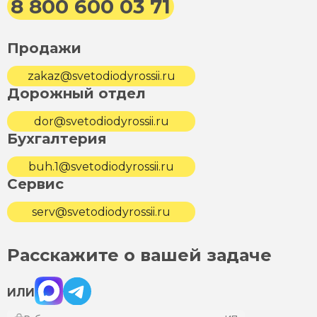
8 800 600 03 71
Продажи
zakaz@svetodiodyrossii.ru
Дорожный отдел
dor@svetodiodyrossii.ru
Бухгалтерия
buh.1@svetodiodyrossii.ru
Сервис
serv@svetodiodyrossii.ru
Расскажите о вашей задаче
Max
Telegram
ИЛИ