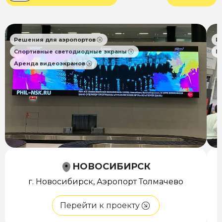
Решения для аэропортов
Р
Спортивные светодиодные экраны
П
Аренда видеоэкранов
НОВОСИБИРСК
г. Новосибирск, Аэропорт Толмачево
Перейти к проекту