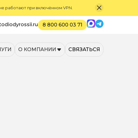
 не работают при включённом VPN.
Max
Telegram
odiodyrossii.ru
8 800 600 03 71
ЛУГИ
О КОМПАНИИ
СВЯЗАТЬСЯ