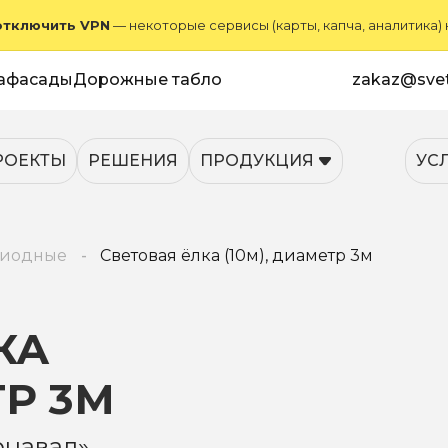
отключить VPN
— некоторые сервисы (карты, капча, аналитика)
афасады
Дорожные табло
zakaz@svet
РОЕКТЫ
РЕШЕНИЯ
ПРОДУКЦИЯ
УС
диодные
Световая ёлка (10м), диаметр 3м
КА
ТР 3М
рнавал»