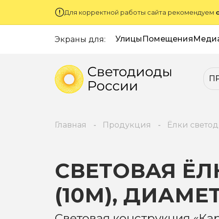
Для корректной работы сайта рекомендуем
Улицы
Помещения
Меди
Экраны для:
П
Главная
Продукция
Ёлки свето
СВЕТОВАЯ ЁЛ
(10М), ДИАМЕ
Световая конструкция «Ка