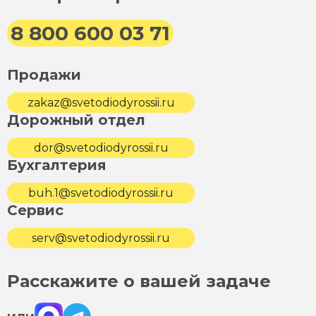
8 800 600 03 71
Продажи
zakaz@svetodiodyrossii.ru
Дорожный отдел
dor@svetodiodyrossii.ru
Бухгалтерия
buh.1@svetodiodyrossii.ru
Сервис
serv@svetodiodyrossii.ru
Расскажите о вашей задаче
Max
Telegram