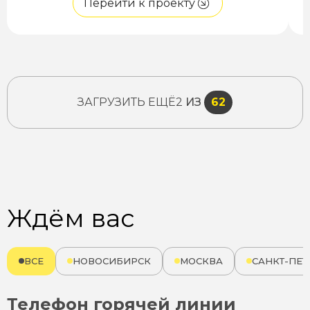
Перейти к проекту
ЗАГРУЗИТЬ ЕЩЁ
2
ИЗ
62
Ждём вас
ВСЕ
НОВОСИБИРСК
МОСКВА
САНКТ-ПЕТ
Телефон горячей линии