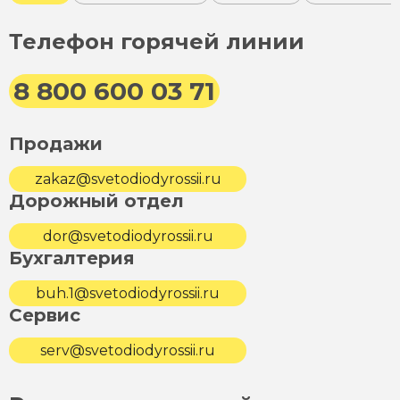
Телефон горячей линии
8 800 600 03 71
Продажи
zakaz@svetodiodyrossii.ru
Дорожный отдел
dor@svetodiodyrossii.ru
Бухгалтерия
buh.1@svetodiodyrossii.ru
Сервис
serv@svetodiodyrossii.ru