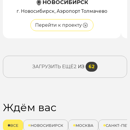
НОВОСИБИРСК
г. Новосибирск, Аэропорт Толмачево
Перейти к проекту
ЗАГРУЗИТЬ ЕЩЁ
2
ИЗ
62
Ждём вас
ВСЕ
НОВОСИБИРСК
МОСКВА
САНКТ-ПЕТ