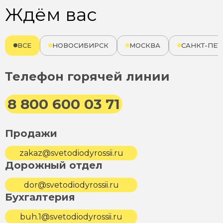
Ждём вас
ВСЕ
НОВОСИБИРСК
МОСКВА
САНКТ-ПЕТ
Телефон горячей линии
8 800 600 03 71
Продажи
zakaz@svetodiodyrossii.ru
Дорожный отдел
dor@svetodiodyrossii.ru
Бухгалтерия
buh.1@svetodiodyrossii.ru