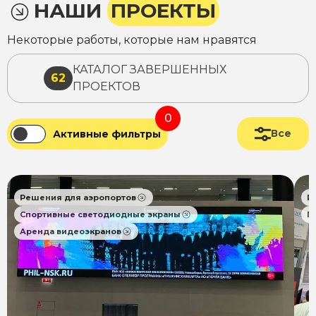
НАШИ
ПРОЕКТЫ
Некоторые работы, которые нам нравятся
КАТАЛОГ ЗАВЕРШЕННЫХ
62
ПРОЕКТОВ
0
Все
Активные фильтры
Решения для аэропортов
Р
Спортивные светодиодные экраны
П
Аренда видеоэкранов