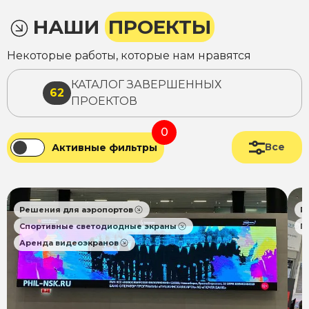
НАШИ
ПРОЕКТЫ
Некоторые работы, которые нам нравятся
КАТАЛОГ ЗАВЕРШЕННЫХ
62
ПРОЕКТОВ
0
Все
Активные фильтры
Решения для аэропортов
Р
Спортивные светодиодные экраны
П
Аренда видеоэкранов