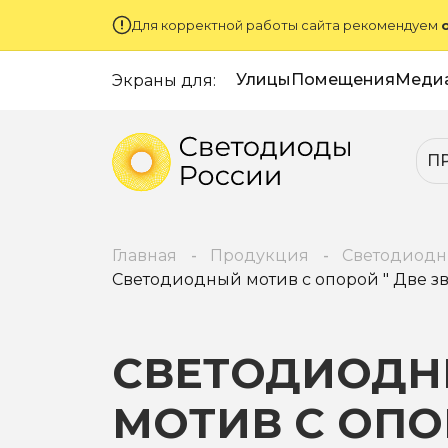
Для корректной работы сайта рекомендуем
Улицы
Помещения
Меди
Экраны для:
П
Главная
Продукция
Светодиодн
Светодиодный мотив с опорой " Две звезды
СВЕТОДИОД
МОТИВ С ОП