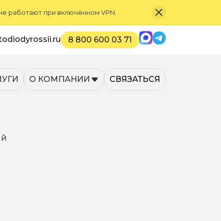
 не работают при включённом VPN.
Max
Telegram
odiodyrossii.ru
8 800 600 03 71
ЛУГИ
О КОМПАНИИ
СВЯЗАТЬСЯ
ый