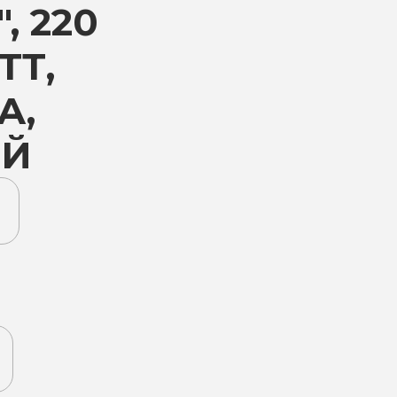
, 220
ТТ,
А,
ЫЙ