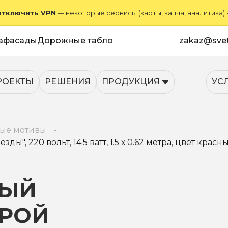
отключить VPN
— некоторые сервисы (карты, капча, аналитика)
афасады
Дорожные табло
zakaz@svet
РОЕКТЫ
РЕШЕНИЯ
ПРОДУКЦИЯ
УС
ые мотивы
", 220 вольт, 14.5 ватт, 1.5 х 0.62 метра, цвет красн
НЫЙ
ОРОЙ