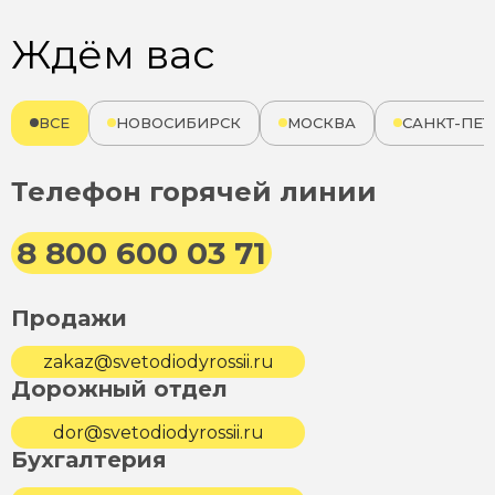
Ждём вас
ВСЕ
НОВОСИБИРСК
МОСКВА
САНКТ-ПЕТ
Телефон горячей линии
8 800 600 03 71
Продажи
zakaz@svetodiodyrossii.ru
Дорожный отдел
dor@svetodiodyrossii.ru
Бухгалтерия