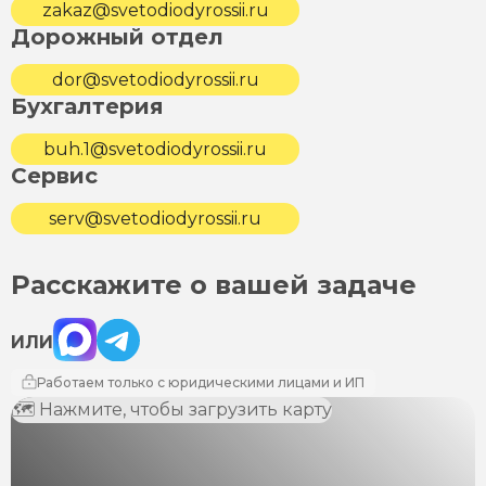
zakaz@svetodiodyrossii.ru
Дорожный отдел
dor@svetodiodyrossii.ru
Бухгалтерия
buh.1@svetodiodyrossii.ru
Сервис
serv@svetodiodyrossii.ru
Расскажите о вашей задаче
Max
Telegram
ИЛИ
Работаем только с юридическими лицами и ИП
🗺 Нажмите, чтобы загрузить карту