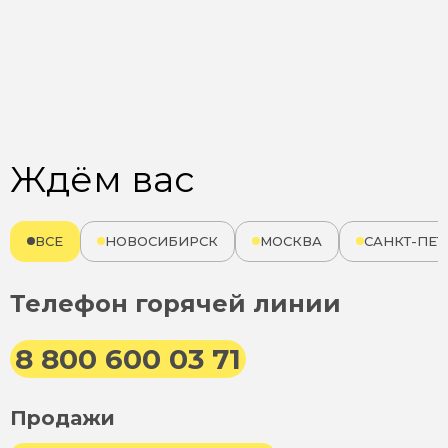
Ждём вас
ВСЕ
НОВОСИБИРСК
МОСКВА
САНКТ-ПЕТ
Телефон горячей линии
8 800 600 03 71
Продажи