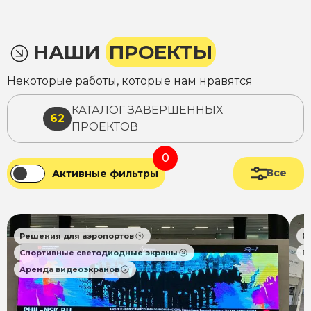
НАШИ
ПРОЕКТЫ
Некоторые работы, которые нам нравятся
КАТАЛОГ ЗАВЕРШЕННЫХ
62
ПРОЕКТОВ
0
Все
Активные фильтры
Решения для аэропортов
Р
Спортивные светодиодные экраны
П
Аренда видеоэкранов