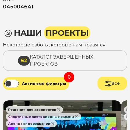
045004641
НАШИ
ПРОЕКТЫ
Некоторые работы, которые нам нравятся
КАТАЛОГ ЗАВЕРШЕННЫХ
62
ПРОЕКТОВ
0
Все
Активные фильтры
Решения для аэропортов
Р
Спортивные светодиодные экраны
П
Аренда видеоэкранов