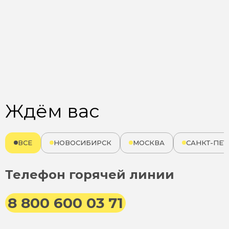
Ждём вас
ВСЕ
НОВОСИБИРСК
МОСКВА
САНКТ-ПЕТ
Телефон горячей линии
8 800 600 03 71