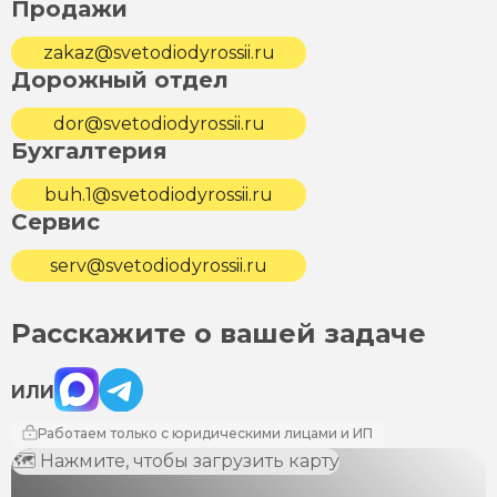
Продажи
zakaz@svetodiodyrossii.ru
Дорожный отдел
dor@svetodiodyrossii.ru
Бухгалтерия
buh.1@svetodiodyrossii.ru
Сервис
serv@svetodiodyrossii.ru
Расскажите о вашей задаче
Max
Telegram
ИЛИ
Работаем только с юридическими лицами и ИП
🗺 Нажмите, чтобы загрузить карту