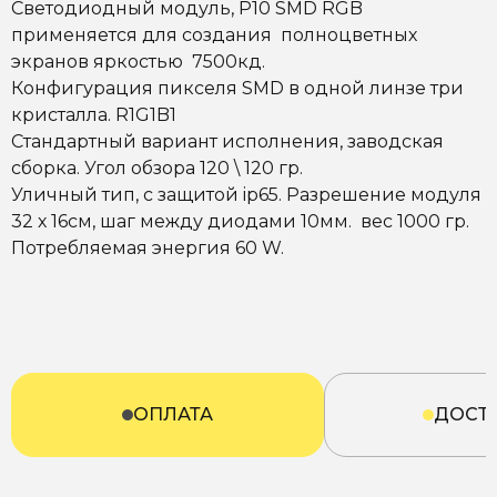
Светодиодный модуль, P10 SMD RGB
применяется для создания полноцветных
экранов яркостью 7500кд.
Конфигурация пикселя SMD в одной линзе три
кристалла. R1G1B1
Стандартный вариант исполнения, заводская
сборка. Угол обзора 120 \ 120 гр.
Уличный тип, с защитой ip65. Разрешение модуля
32 х 16см, шаг между диодами 10мм. вес 1000 гр.
Потребляемая энергия 60 W.
ОПЛАТА
ДОСТ