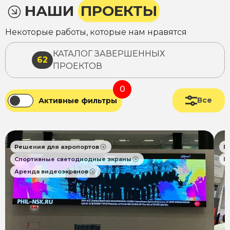
НАШИ
ПРОЕКТЫ
Некоторые работы, которые нам нравятся
КАТАЛОГ ЗАВЕРШЕННЫХ
62
ПРОЕКТОВ
0
Все
Активные фильтры
Решения для аэропортов
Р
Спортивные светодиодные экраны
П
Аренда видеоэкранов