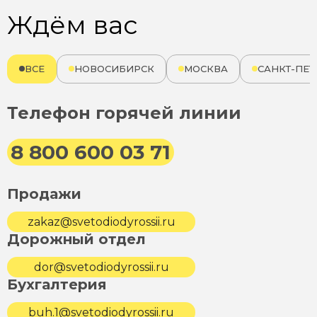
Ждём вас
ВСЕ
НОВОСИБИРСК
МОСКВА
САНКТ-ПЕТ
Телефон горячей линии
8 800 600 03 71
Продажи
zakaz@svetodiodyrossii.ru
Дорожный отдел
dor@svetodiodyrossii.ru
Бухгалтерия
buh.1@svetodiodyrossii.ru