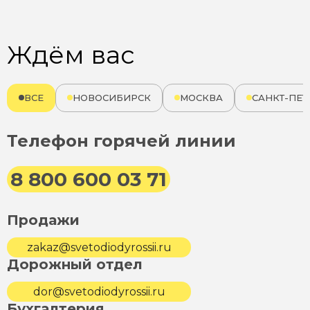
Ждём вас
ВСЕ
НОВОСИБИРСК
МОСКВА
САНКТ-ПЕТ
Телефон горячей линии
8 800 600 03 71
Продажи
zakaz@svetodiodyrossii.ru
Дорожный отдел
dor@svetodiodyrossii.ru
Бухгалтерия