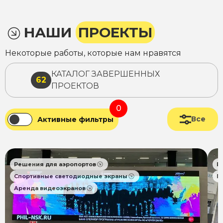
НАШИ
ПРОЕКТЫ
Некоторые работы, которые нам нравятся
КАТАЛОГ ЗАВЕРШЕННЫХ
62
ПРОЕКТОВ
0
Все
Активные фильтры
Решения для аэропортов
Р
Спортивные светодиодные экраны
П
Аренда видеоэкранов