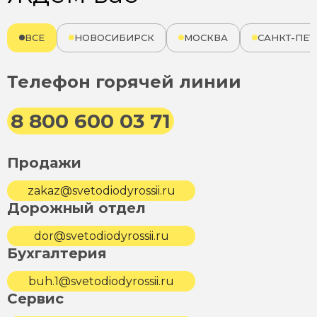
ВСЕ
НОВОСИБИРСК
МОСКВА
САНКТ-ПЕТ
Телефон горячей линии
8 800 600 03 71
Продажи
zakaz@svetodiodyrossii.ru
Дорожный отдел
dor@svetodiodyrossii.ru
Бухгалтерия
buh.1@svetodiodyrossii.ru
Сервис