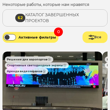
Некоторые работы, которые нам нравятся
КАТАЛОГ ЗАВЕРШЕННЫХ
62
ПРОЕКТОВ
0
Все
Активные фильтры
Решения для аэропортов
Р
Спортивные светодиодные экраны
П
Аренда видеоэкранов